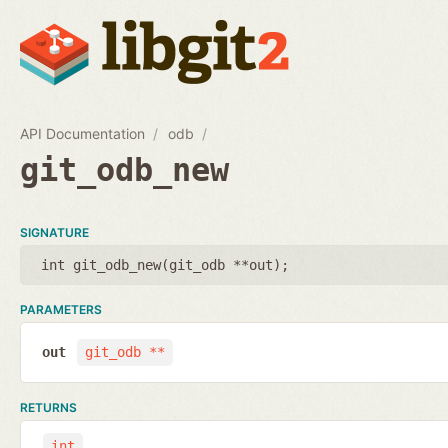
API Documentation
odb
git_odb_new
SIGNATURE
int git_odb_new(
git_odb **out
);
PARAMETERS
out
git_odb **
RETURNS
int