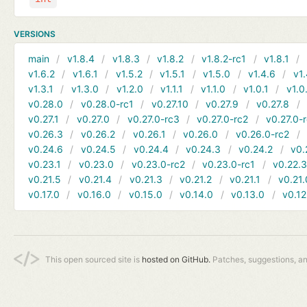
VERSIONS
main
v1.8.4
v1.8.3
v1.8.2
v1.8.2-rc1
v1.8.1
v1.6.2
v1.6.1
v1.5.2
v1.5.1
v1.5.0
v1.4.6
v1.
v1.3.1
v1.3.0
v1.2.0
v1.1.1
v1.1.0
v1.0.1
v1.0
v0.28.0
v0.28.0-rc1
v0.27.10
v0.27.9
v0.27.8
v0.27.1
v0.27.0
v0.27.0-rc3
v0.27.0-rc2
v0.27.0-
v0.26.3
v0.26.2
v0.26.1
v0.26.0
v0.26.0-rc2
v0.24.6
v0.24.5
v0.24.4
v0.24.3
v0.24.2
v0.
v0.23.1
v0.23.0
v0.23.0-rc2
v0.23.0-rc1
v0.22.
v0.21.5
v0.21.4
v0.21.3
v0.21.2
v0.21.1
v0.21.
v0.17.0
v0.16.0
v0.15.0
v0.14.0
v0.13.0
v0.12
This open sourced site is
hosted on GitHub.
Patches, suggestions, a