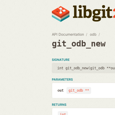
API Documentation
odb
git_odb_new
SIGNATURE
int git_odb_new(
git_odb **ou
PARAMETERS
out
git_odb **
RETURNS
int