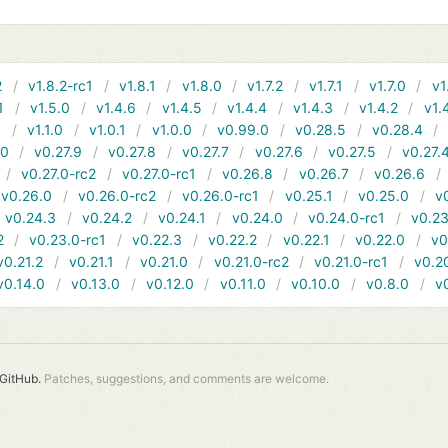
2
v1.8.2-rc1
v1.8.1
v1.8.0
v1.7.2
v1.7.1
v1.7.0
v1
1
v1.5.0
v1.4.6
v1.4.5
v1.4.4
v1.4.3
v1.4.2
v1.
1
v1.1.0
v1.0.1
v1.0.0
v0.99.0
v0.28.5
v0.28.4
10
v0.27.9
v0.27.8
v0.27.7
v0.27.6
v0.27.5
v0.27.
v0.27.0-rc2
v0.27.0-rc1
v0.26.8
v0.26.7
v0.26.6
v0.26.0
v0.26.0-rc2
v0.26.0-rc1
v0.25.1
v0.25.0
v
v0.24.3
v0.24.2
v0.24.1
v0.24.0
v0.24.0-rc1
v0.23
2
v0.23.0-rc1
v0.22.3
v0.22.2
v0.22.1
v0.22.0
v0
v0.21.2
v0.21.1
v0.21.0
v0.21.0-rc2
v0.21.0-rc1
v0.2
v0.14.0
v0.13.0
v0.12.0
v0.11.0
v0.10.0
v0.8.0
v
GitHub.
Patches, suggestions, and comments are welcome.