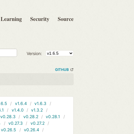
Learning
Security
Source
Version:
GITHUB
.6.5
v1.6.4
v1.6.3
4.1
v1.4.0
v1.3.2
v0.28.3
v0.28.2
v0.28.1
4
v0.27.3
v0.27.2
v0.26.5
v0.26.4