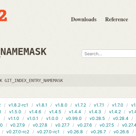
Downloads
Reference
_NAMEMASK
K GIT_INDEX_ENTRY_NAMEMASK
2
v1.8.2-rc1
v1.8.1
v1.8.0
v1.7.2
v1.7.1
v1.7.0
v1
1
v1.5.0
v1.4.6
v1.4.5
v1.4.4
v1.4.3
v1.4.2
v1.
1
v1.1.0
v1.0.1
v1.0.0
v0.99.0
v0.28.5
v0.28.4
10
v0.27.9
v0.27.8
v0.27.7
v0.27.6
v0.27.5
v0.27.
v0.27.0-rc2
v0.27.0-rc1
v0.26.8
v0.26.7
v0.26.6