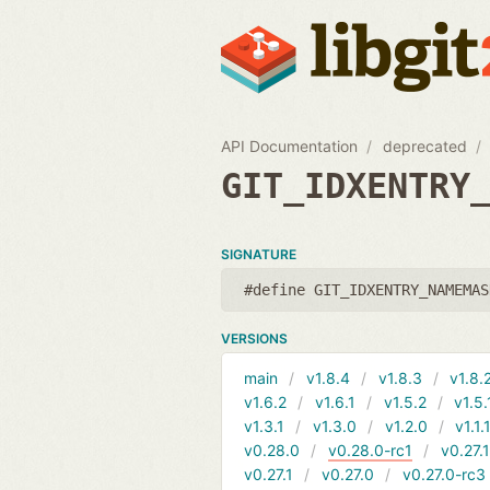
API Documentation
deprecated
GIT_IDXENTRY
SIGNATURE
#define GIT_IDXENTRY_NAMEMAS
VERSIONS
main
v1.8.4
v1.8.3
v1.8.
v1.6.2
v1.6.1
v1.5.2
v1.5.
v1.3.1
v1.3.0
v1.2.0
v1.1.
v0.28.0
v0.28.0-rc1
v0.27.
v0.27.1
v0.27.0
v0.27.0-rc3