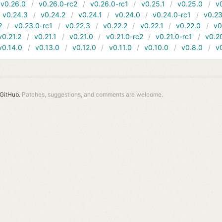
v0.26.0
v0.26.0-rc2
v0.26.0-rc1
v0.25.1
v0.25.0
v
v0.24.3
v0.24.2
v0.24.1
v0.24.0
v0.24.0-rc1
v0.23
2
v0.23.0-rc1
v0.22.3
v0.22.2
v0.22.1
v0.22.0
v0
v0.21.2
v0.21.1
v0.21.0
v0.21.0-rc2
v0.21.0-rc1
v0.2
v0.14.0
v0.13.0
v0.12.0
v0.11.0
v0.10.0
v0.8.0
v
GitHub.
Patches, suggestions, and comments are welcome.