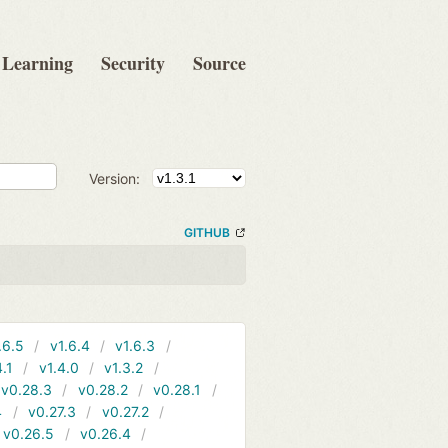
Learning
Security
Source
Version:
GITHUB
.6.5
v1.6.4
v1.6.3
4.1
v1.4.0
v1.3.2
v0.28.3
v0.28.2
v0.28.1
4
v0.27.3
v0.27.2
v0.26.5
v0.26.4