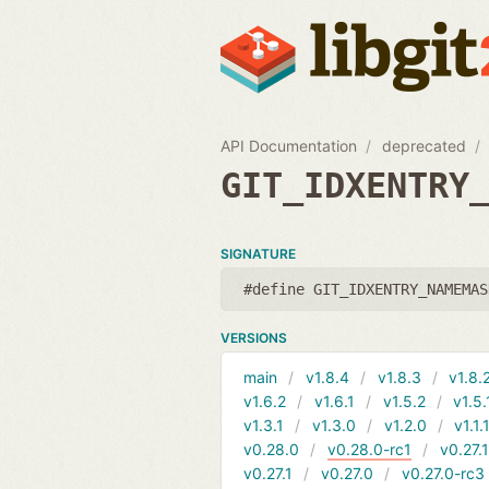
API Documentation
deprecated
GIT_IDXENTRY
SIGNATURE
#define GIT_IDXENTRY_NAMEMAS
VERSIONS
main
v1.8.4
v1.8.3
v1.8.
v1.6.2
v1.6.1
v1.5.2
v1.5.
v1.3.1
v1.3.0
v1.2.0
v1.1.
v0.28.0
v0.28.0-rc1
v0.27.
v0.27.1
v0.27.0
v0.27.0-rc3