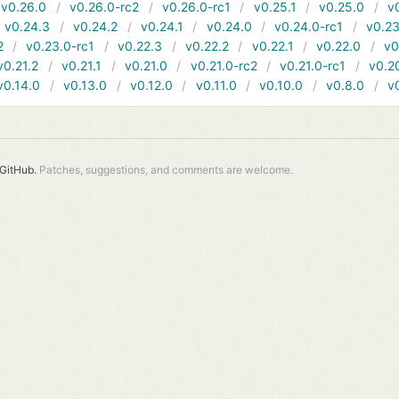
v0.26.0
v0.26.0-rc2
v0.26.0-rc1
v0.25.1
v0.25.0
v
v0.24.3
v0.24.2
v0.24.1
v0.24.0
v0.24.0-rc1
v0.23
2
v0.23.0-rc1
v0.22.3
v0.22.2
v0.22.1
v0.22.0
v0
v0.21.2
v0.21.1
v0.21.0
v0.21.0-rc2
v0.21.0-rc1
v0.2
v0.14.0
v0.13.0
v0.12.0
v0.11.0
v0.10.0
v0.8.0
v
GitHub.
Patches, suggestions, and comments are welcome.