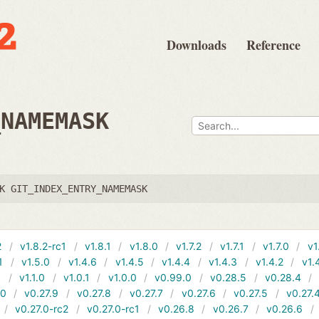
Downloads
Reference
_NAMEMASK
K GIT_INDEX_ENTRY_NAMEMASK
2
v1.8.2-rc1
v1.8.1
v1.8.0
v1.7.2
v1.7.1
v1.7.0
v1
1
v1.5.0
v1.4.6
v1.4.5
v1.4.4
v1.4.3
v1.4.2
v1.
1
v1.1.0
v1.0.1
v1.0.0
v0.99.0
v0.28.5
v0.28.4
10
v0.27.9
v0.27.8
v0.27.7
v0.27.6
v0.27.5
v0.27.
v0.27.0-rc2
v0.27.0-rc1
v0.26.8
v0.26.7
v0.26.6