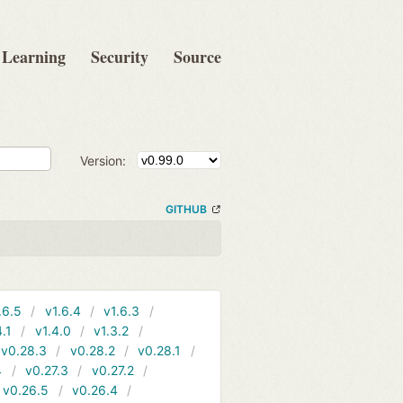
Learning
Security
Source
Version:
GITHUB
.6.5
v1.6.4
v1.6.3
4.1
v1.4.0
v1.3.2
v0.28.3
v0.28.2
v0.28.1
4
v0.27.3
v0.27.2
v0.26.5
v0.26.4