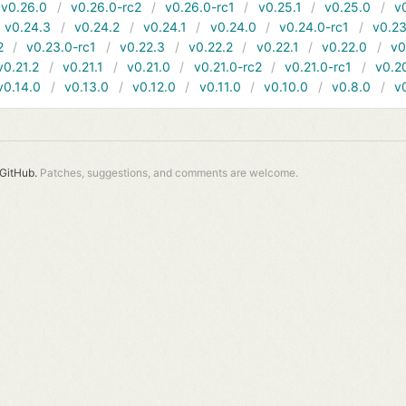
v0.26.0
v0.26.0-rc2
v0.26.0-rc1
v0.25.1
v0.25.0
v
v0.24.3
v0.24.2
v0.24.1
v0.24.0
v0.24.0-rc1
v0.23
2
v0.23.0-rc1
v0.22.3
v0.22.2
v0.22.1
v0.22.0
v0
v0.21.2
v0.21.1
v0.21.0
v0.21.0-rc2
v0.21.0-rc1
v0.2
v0.14.0
v0.13.0
v0.12.0
v0.11.0
v0.10.0
v0.8.0
v
GitHub.
Patches, suggestions, and comments are welcome.