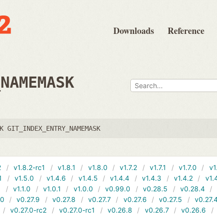
Downloads
Reference
_NAMEMASK
K GIT_INDEX_ENTRY_NAMEMASK
2
v1.8.2-rc1
v1.8.1
v1.8.0
v1.7.2
v1.7.1
v1.7.0
v1
1
v1.5.0
v1.4.6
v1.4.5
v1.4.4
v1.4.3
v1.4.2
v1.
1
v1.1.0
v1.0.1
v1.0.0
v0.99.0
v0.28.5
v0.28.4
10
v0.27.9
v0.27.8
v0.27.7
v0.27.6
v0.27.5
v0.27.
v0.27.0-rc2
v0.27.0-rc1
v0.26.8
v0.26.7
v0.26.6