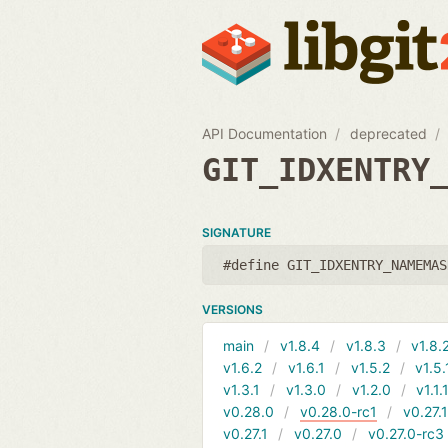
API Documentation
deprecated
GIT_IDXENTRY
SIGNATURE
#define GIT_IDXENTRY_NAMEMAS
VERSIONS
main
v1.8.4
v1.8.3
v1.8.
v1.6.2
v1.6.1
v1.5.2
v1.5.
v1.3.1
v1.3.0
v1.2.0
v1.1.
v0.28.0
v0.28.0-rc1
v0.27.
v0.27.1
v0.27.0
v0.27.0-rc3