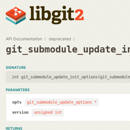
API Documentation
deprecated
git_submodule_update_i
SIGNATURE
int git_submodule_update_init_options(
git_submodul
PARAMETERS
opts
git_submodule_update_options *
version
unsigned int
RETURNS