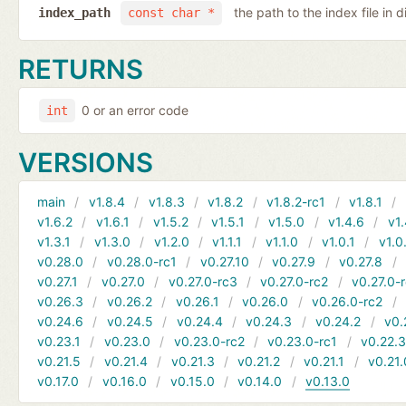
the path to the index file in d
index_path
const char *
RETURNS
0 or an error code
int
VERSIONS
main
v1.8.4
v1.8.3
v1.8.2
v1.8.2-rc1
v1.8.1
v1.6.2
v1.6.1
v1.5.2
v1.5.1
v1.5.0
v1.4.6
v1.
v1.3.1
v1.3.0
v1.2.0
v1.1.1
v1.1.0
v1.0.1
v1.0
v0.28.0
v0.28.0-rc1
v0.27.10
v0.27.9
v0.27.8
v0.27.1
v0.27.0
v0.27.0-rc3
v0.27.0-rc2
v0.27.0-
v0.26.3
v0.26.2
v0.26.1
v0.26.0
v0.26.0-rc2
v0.24.6
v0.24.5
v0.24.4
v0.24.3
v0.24.2
v0.
v0.23.1
v0.23.0
v0.23.0-rc2
v0.23.0-rc1
v0.22.
v0.21.5
v0.21.4
v0.21.3
v0.21.2
v0.21.1
v0.21.
v0.17.0
v0.16.0
v0.15.0
v0.14.0
v0.13.0