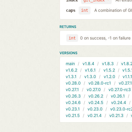
index
git_index *
A combination of 
caps
int
RETURNS
0 on success, -1 on failure
int
VERSIONS
main
v1.8.4
v1.8.3
v1.8.
v1.6.2
v1.6.1
v1.5.2
v1.5.
v1.3.1
v1.3.0
v1.2.0
v1.1.
v0.28.0
v0.28.0-rc1
v0.27.
v0.27.1
v0.27.0
v0.27.0-rc3
v0.26.3
v0.26.2
v0.26.1
v0.24.6
v0.24.5
v0.24.4
v0.23.1
v0.23.0
v0.23.0-rc
v0.21.5
v0.21.4
v0.21.3