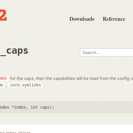
Downloads
Reference
t_caps
for the caps, then the capabilities will be read from the config 
NER
,
.
de
core.symlinks
ndex *index
,
int caps
);
ing index object