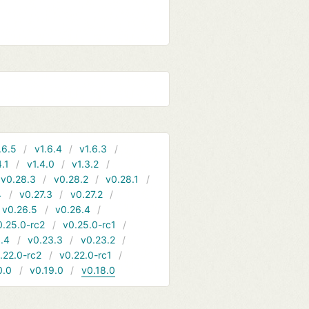
.6.5
v1.6.4
v1.6.3
4.1
v1.4.0
v1.3.2
v0.28.3
v0.28.2
v0.28.1
4
v0.27.3
v0.27.2
v0.26.5
v0.26.4
0.25.0-rc2
v0.25.0-rc1
.4
v0.23.3
v0.23.2
.22.0-rc2
v0.22.0-rc1
0.0
v0.19.0
v0.18.0