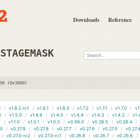
Downloads
Reference
_STAGEMASK
SK (0x3000)
2
v1.8.2-rc1
v1.8.1
v1.8.0
v1.7.2
v1.7.1
v1.7.0
v1
1
v1.5.0
v1.4.6
v1.4.5
v1.4.4
v1.4.3
v1.4.2
v1.
1
v1.1.0
v1.0.1
v1.0.0
v0.99.0
v0.28.5
v0.28.4
10
v0.27.9
v0.27.8
v0.27.7
v0.27.6
v0.27.5
v0.27.
v0.27.0-rc2
v0.27.0-rc1
v0.26.8
v0.26.7
v0.26.6