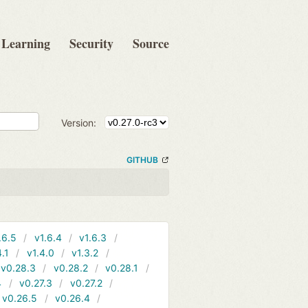
Learning
Security
Source
Version:
GITHUB
.6.5
v1.6.4
v1.6.3
4.1
v1.4.0
v1.3.2
v0.28.3
v0.28.2
v0.28.1
4
v0.27.3
v0.27.2
v0.26.5
v0.26.4