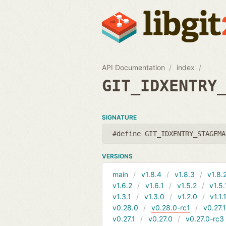
API Documentation
index
GIT_IDXENTRY
SIGNATURE
#define GIT_IDXENTRY_STAGEMA
VERSIONS
main
v1.8.4
v1.8.3
v1.8.
v1.6.2
v1.6.1
v1.5.2
v1.5.
v1.3.1
v1.3.0
v1.2.0
v1.1.
v0.28.0
v0.28.0-rc1
v0.27.
v0.27.1
v0.27.0
v0.27.0-rc3