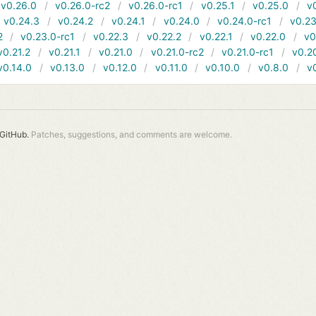
v0.26.0
v0.26.0-rc2
v0.26.0-rc1
v0.25.1
v0.25.0
v
v0.24.3
v0.24.2
v0.24.1
v0.24.0
v0.24.0-rc1
v0.23
2
v0.23.0-rc1
v0.22.3
v0.22.2
v0.22.1
v0.22.0
v0
v0.21.2
v0.21.1
v0.21.0
v0.21.0-rc2
v0.21.0-rc1
v0.2
v0.14.0
v0.13.0
v0.12.0
v0.11.0
v0.10.0
v0.8.0
v
GitHub.
Patches, suggestions, and comments are welcome.