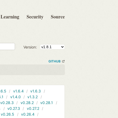
Learning
Security
Source
Version:
GITHUB
.6.5
v1.6.4
v1.6.3
4.1
v1.4.0
v1.3.2
v0.28.3
v0.28.2
v0.28.1
4
v0.27.3
v0.27.2
v0.26.5
v0.26.4