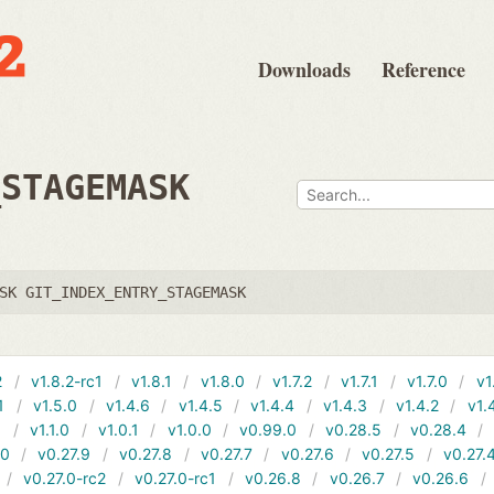
Downloads
Reference
_STAGEMASK
SK GIT_INDEX_ENTRY_STAGEMASK
2
v1.8.2-rc1
v1.8.1
v1.8.0
v1.7.2
v1.7.1
v1.7.0
v1
1
v1.5.0
v1.4.6
v1.4.5
v1.4.4
v1.4.3
v1.4.2
v1.
1
v1.1.0
v1.0.1
v1.0.0
v0.99.0
v0.28.5
v0.28.4
10
v0.27.9
v0.27.8
v0.27.7
v0.27.6
v0.27.5
v0.27.
v0.27.0-rc2
v0.27.0-rc1
v0.26.8
v0.26.7
v0.26.6