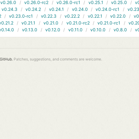
v0.26.0
v0.26.0-rc2
v0.26.0-rc1
v0.25.1
v0.25.0
v
v0.24.3
v0.24.2
v0.24.1
v0.24.0
v0.24.0-rc1
v0.23
2
v0.23.0-rc1
v0.22.3
v0.22.2
v0.22.1
v0.22.0
v0
v0.21.2
v0.21.1
v0.21.0
v0.21.0-rc2
v0.21.0-rc1
v0.2
v0.14.0
v0.13.0
v0.12.0
v0.11.0
v0.10.0
v0.8.0
v
GitHub.
Patches, suggestions, and comments are welcome.