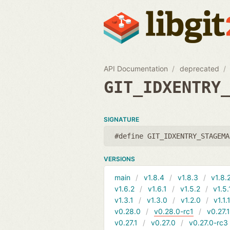
API Documentation
deprecated
GIT_IDXENTRY
SIGNATURE
#define GIT_IDXENTRY_STAGEMA
VERSIONS
main
v1.8.4
v1.8.3
v1.8.
v1.6.2
v1.6.1
v1.5.2
v1.5.
v1.3.1
v1.3.0
v1.2.0
v1.1.
v0.28.0
v0.28.0-rc1
v0.27.
v0.27.1
v0.27.0
v0.27.0-rc3