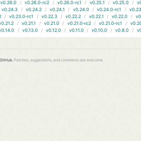
v0.26.0
v0.26.0-rc2
v0.26.0-rc1
v0.25.1
v0.25.0
v
v0.24.3
v0.24.2
v0.24.1
v0.24.0
v0.24.0-rc1
v0.23
2
v0.23.0-rc1
v0.22.3
v0.22.2
v0.22.1
v0.22.0
v0
v0.21.2
v0.21.1
v0.21.0
v0.21.0-rc2
v0.21.0-rc1
v0.2
v0.14.0
v0.13.0
v0.12.0
v0.11.0
v0.10.0
v0.8.0
v
GitHub.
Patches, suggestions, and comments are welcome.