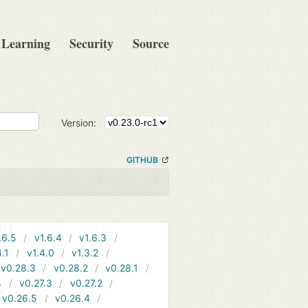
Learning
Security
Source
Version:
GITHUB
.6.5
v1.6.4
v1.6.3
4.1
v1.4.0
v1.3.2
v0.28.3
v0.28.2
v0.28.1
4
v0.27.3
v0.27.2
v0.26.5
v0.26.4