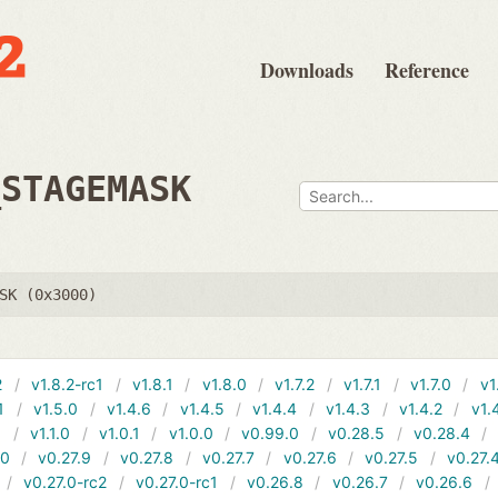
Downloads
Reference
_STAGEMASK
SK (0x3000)
2
v1.8.2-rc1
v1.8.1
v1.8.0
v1.7.2
v1.7.1
v1.7.0
v1
1
v1.5.0
v1.4.6
v1.4.5
v1.4.4
v1.4.3
v1.4.2
v1.
1
v1.1.0
v1.0.1
v1.0.0
v0.99.0
v0.28.5
v0.28.4
10
v0.27.9
v0.27.8
v0.27.7
v0.27.6
v0.27.5
v0.27.
v0.27.0-rc2
v0.27.0-rc1
v0.26.8
v0.26.7
v0.26.6