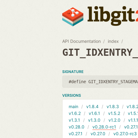
API Documentation
index
GIT_IDXENTRY
SIGNATURE
#define GIT_IDXENTRY_STAGEMA
VERSIONS
main
v1.8.4
v1.8.3
v1.8.
v1.6.2
v1.6.1
v1.5.2
v1.5.
v1.3.1
v1.3.0
v1.2.0
v1.1.
v0.28.0
v0.28.0-rc1
v0.27.
v0.27.1
v0.27.0
v0.27.0-rc3