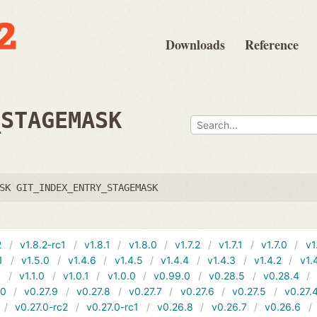
Downloads
Reference
_STAGEMASK
SK GIT_INDEX_ENTRY_STAGEMASK
2
v1.8.2-rc1
v1.8.1
v1.8.0
v1.7.2
v1.7.1
v1.7.0
v1
1
v1.5.0
v1.4.6
v1.4.5
v1.4.4
v1.4.3
v1.4.2
v1.
1
v1.1.0
v1.0.1
v1.0.0
v0.99.0
v0.28.5
v0.28.4
10
v0.27.9
v0.27.8
v0.27.7
v0.27.6
v0.27.5
v0.27.
v0.27.0-rc2
v0.27.0-rc1
v0.26.8
v0.26.7
v0.26.6