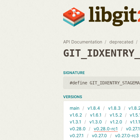
API Documentation
deprecated
GIT_IDXENTRY
SIGNATURE
#define GIT_IDXENTRY_STAGEMA
VERSIONS
main
v1.8.4
v1.8.3
v1.8.
v1.6.2
v1.6.1
v1.5.2
v1.5.
v1.3.1
v1.3.0
v1.2.0
v1.1.
v0.28.0
v0.28.0-rc1
v0.27.
v0.27.1
v0.27.0
v0.27.0-rc3