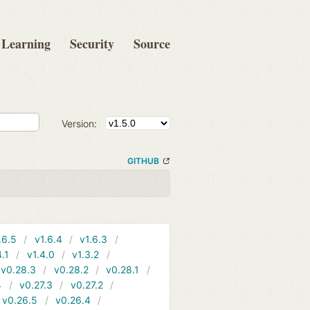
Learning
Security
Source
Version:
GITHUB
.6.5
v1.6.4
v1.6.3
4.1
v1.4.0
v1.3.2
v0.28.3
v0.28.2
v0.28.1
4
v0.27.3
v0.27.2
v0.26.5
v0.26.4