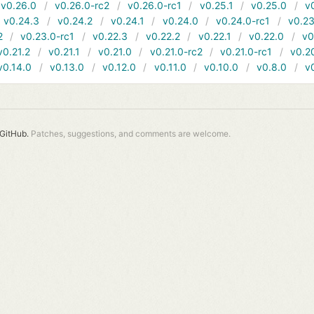
v0.26.0
v0.26.0-rc2
v0.26.0-rc1
v0.25.1
v0.25.0
v
v0.24.3
v0.24.2
v0.24.1
v0.24.0
v0.24.0-rc1
v0.23
2
v0.23.0-rc1
v0.22.3
v0.22.2
v0.22.1
v0.22.0
v0
v0.21.2
v0.21.1
v0.21.0
v0.21.0-rc2
v0.21.0-rc1
v0.2
v0.14.0
v0.13.0
v0.12.0
v0.11.0
v0.10.0
v0.8.0
v
GitHub.
Patches, suggestions, and comments are welcome.