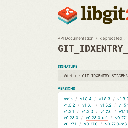
API Documentation
deprecated
GIT_IDXENTRY
SIGNATURE
#define GIT_IDXENTRY_STAGEMA
VERSIONS
main
v1.8.4
v1.8.3
v1.8.
v1.6.2
v1.6.1
v1.5.2
v1.5.
v1.3.1
v1.3.0
v1.2.0
v1.1.
v0.28.0
v0.28.0-rc1
v0.27.
v0.27.1
v0.27.0
v0.27.0-rc3