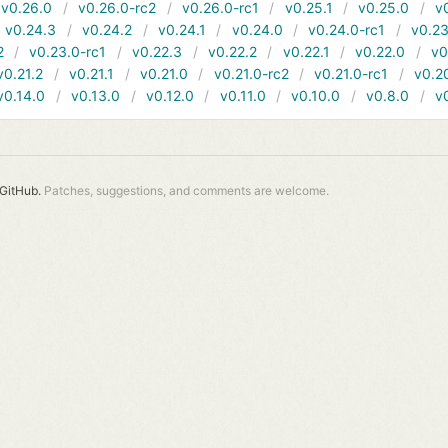
v0.26.0
v0.26.0-rc2
v0.26.0-rc1
v0.25.1
v0.25.0
v
v0.24.3
v0.24.2
v0.24.1
v0.24.0
v0.24.0-rc1
v0.23
2
v0.23.0-rc1
v0.22.3
v0.22.2
v0.22.1
v0.22.0
v0
v0.21.2
v0.21.1
v0.21.0
v0.21.0-rc2
v0.21.0-rc1
v0.2
v0.14.0
v0.13.0
v0.12.0
v0.11.0
v0.10.0
v0.8.0
v
GitHub.
Patches, suggestions, and comments are welcome.