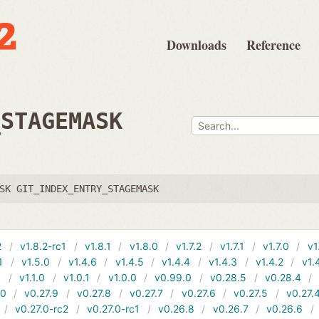
Downloads
Reference
_STAGEMASK
SK GIT_INDEX_ENTRY_STAGEMASK
2
v1.8.2-rc1
v1.8.1
v1.8.0
v1.7.2
v1.7.1
v1.7.0
v1
1
v1.5.0
v1.4.6
v1.4.5
v1.4.4
v1.4.3
v1.4.2
v1.
1
v1.1.0
v1.0.1
v1.0.0
v0.99.0
v0.28.5
v0.28.4
10
v0.27.9
v0.27.8
v0.27.7
v0.27.6
v0.27.5
v0.27.
v0.27.0-rc2
v0.27.0-rc1
v0.26.8
v0.26.7
v0.26.6