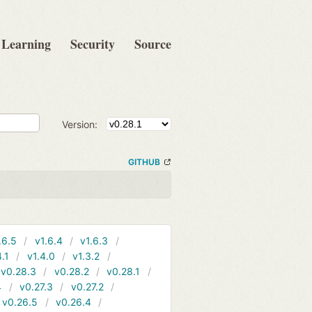
Learning
Security
Source
Version:
GITHUB
.6.5
v1.6.4
v1.6.3
4.1
v1.4.0
v1.3.2
v0.28.3
v0.28.2
v0.28.1
4
v0.27.3
v0.27.2
v0.26.5
v0.26.4