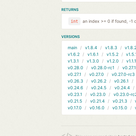
RETURNS
an index >= 0 if found, -1 
int
VERSIONS
main
v1.8.4
v1.8.3
v1.8.
v1.6.2
v1.6.1
v1.5.2
v1.5.
v1.3.1
v1.3.0
v1.2.0
v1.1.
v0.28.0
v0.28.0-rc1
v0.27.
v0.27.1
v0.27.0
v0.27.0-rc3
v0.26.3
v0.26.2
v0.26.1
v0.24.6
v0.24.5
v0.24.4
v0.23.1
v0.23.0
v0.23.0-rc
v0.21.5
v0.21.4
v0.21.3
v0.17.0
v0.16.0
v0.15.0