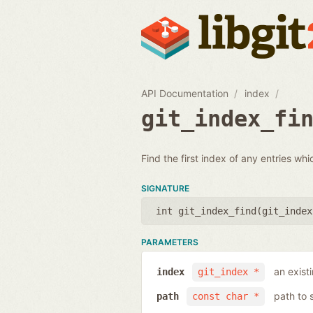
API Documentation
index
git_index_fi
Find the first index of any entries whi
SIGNATURE
int git_index_find(
git_index
PARAMETERS
an exist
index
git_index *
path to 
path
const char *