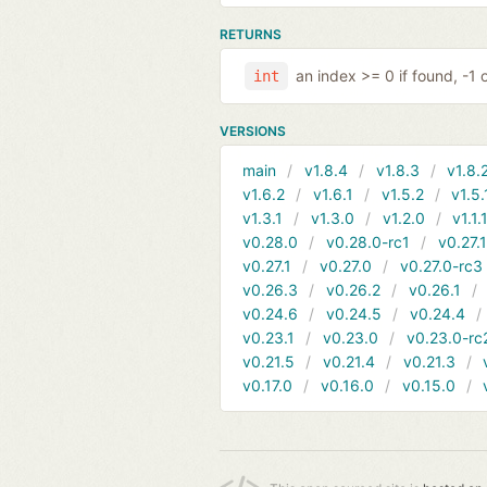
RETURNS
an index >= 0 if found, -1 
int
VERSIONS
main
v1.8.4
v1.8.3
v1.8.
v1.6.2
v1.6.1
v1.5.2
v1.5.
v1.3.1
v1.3.0
v1.2.0
v1.1.
v0.28.0
v0.28.0-rc1
v0.27.
v0.27.1
v0.27.0
v0.27.0-rc3
v0.26.3
v0.26.2
v0.26.1
v0.24.6
v0.24.5
v0.24.4
v0.23.1
v0.23.0
v0.23.0-rc
v0.21.5
v0.21.4
v0.21.3
v0.17.0
v0.16.0
v0.15.0