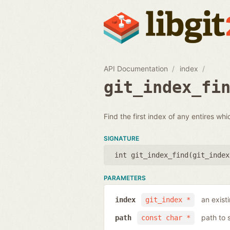
API Documentation
index
git_index_fi
Find the first index of any entires whi
SIGNATURE
int git_index_find(
git_index
PARAMETERS
an exist
index
git_index *
path to 
path
const char *