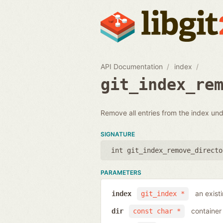
API Documentation
index
git_index_re
Remove all entries from the index und
SIGNATURE
int git_index_remove_directo
PARAMETERS
an exist
index
git_index *
container
dir
const char *