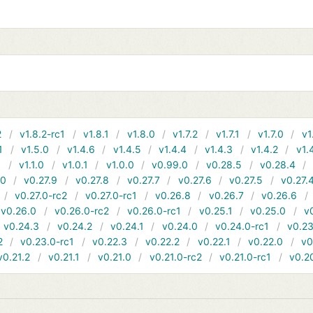
2
v1.8.2-rc1
v1.8.1
v1.8.0
v1.7.2
v1.7.1
v1.7.0
v1
1
v1.5.0
v1.4.6
v1.4.5
v1.4.4
v1.4.3
v1.4.2
v1.
1
v1.1.0
v1.0.1
v1.0.0
v0.99.0
v0.28.5
v0.28.4
10
v0.27.9
v0.27.8
v0.27.7
v0.27.6
v0.27.5
v0.27.
v0.27.0-rc2
v0.27.0-rc1
v0.26.8
v0.26.7
v0.26.6
v0.26.0
v0.26.0-rc2
v0.26.0-rc1
v0.25.1
v0.25.0
v
v0.24.3
v0.24.2
v0.24.1
v0.24.0
v0.24.0-rc1
v0.23
2
v0.23.0-rc1
v0.22.3
v0.22.2
v0.22.1
v0.22.0
v0
v0.21.2
v0.21.1
v0.21.0
v0.21.0-rc2
v0.21.0-rc1
v0.2