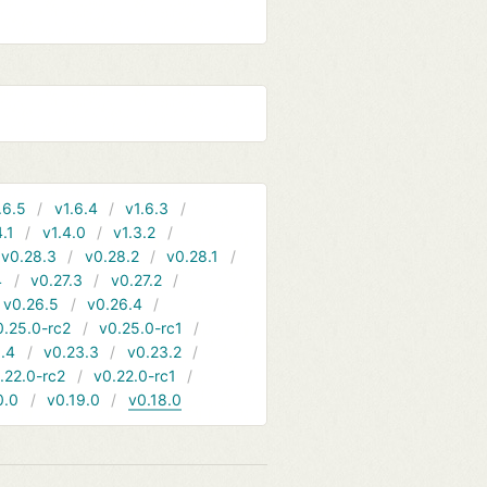
.6.5
v1.6.4
v1.6.3
4.1
v1.4.0
v1.3.2
v0.28.3
v0.28.2
v0.28.1
4
v0.27.3
v0.27.2
v0.26.5
v0.26.4
0.25.0-rc2
v0.25.0-rc1
.4
v0.23.3
v0.23.2
.22.0-rc2
v0.22.0-rc1
0.0
v0.19.0
v0.18.0