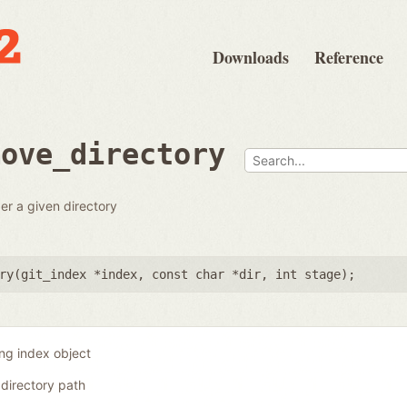
Downloads
Reference
move_directory
er a given directory
ry(
git_index *index
,
const char *dir
,
int stage
);
ing index object
 directory path