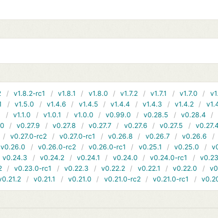
2
v1.8.2-rc1
v1.8.1
v1.8.0
v1.7.2
v1.7.1
v1.7.0
v1
1
v1.5.0
v1.4.6
v1.4.5
v1.4.4
v1.4.3
v1.4.2
v1.
1
v1.1.0
v1.0.1
v1.0.0
v0.99.0
v0.28.5
v0.28.4
10
v0.27.9
v0.27.8
v0.27.7
v0.27.6
v0.27.5
v0.27.
v0.27.0-rc2
v0.27.0-rc1
v0.26.8
v0.26.7
v0.26.6
v0.26.0
v0.26.0-rc2
v0.26.0-rc1
v0.25.1
v0.25.0
v
v0.24.3
v0.24.2
v0.24.1
v0.24.0
v0.24.0-rc1
v0.23
2
v0.23.0-rc1
v0.22.3
v0.22.2
v0.22.1
v0.22.0
v0
v0.21.2
v0.21.1
v0.21.0
v0.21.0-rc2
v0.21.0-rc1
v0.2