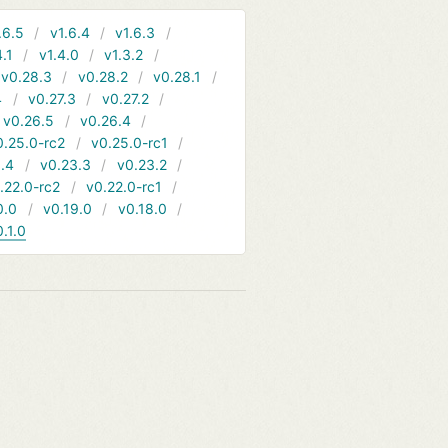
.6.5
v1.6.4
v1.6.3
4.1
v1.4.0
v1.3.2
v0.28.3
v0.28.2
v0.28.1
4
v0.27.3
v0.27.2
v0.26.5
v0.26.4
0.25.0-rc2
v0.25.0-rc1
.4
v0.23.3
v0.23.2
.22.0-rc2
v0.22.0-rc1
0.0
v0.19.0
v0.18.0
0.1.0