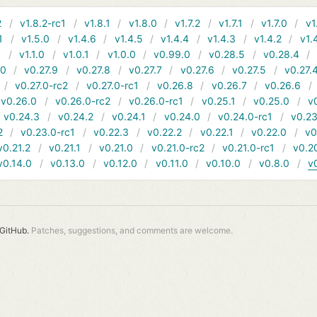
2
v1.8.2-rc1
v1.8.1
v1.8.0
v1.7.2
v1.7.1
v1.7.0
v1
1
v1.5.0
v1.4.6
v1.4.5
v1.4.4
v1.4.3
v1.4.2
v1.
1
v1.1.0
v1.0.1
v1.0.0
v0.99.0
v0.28.5
v0.28.4
10
v0.27.9
v0.27.8
v0.27.7
v0.27.6
v0.27.5
v0.27.
v0.27.0-rc2
v0.27.0-rc1
v0.26.8
v0.26.7
v0.26.6
v0.26.0
v0.26.0-rc2
v0.26.0-rc1
v0.25.1
v0.25.0
v
v0.24.3
v0.24.2
v0.24.1
v0.24.0
v0.24.0-rc1
v0.23
2
v0.23.0-rc1
v0.22.3
v0.22.2
v0.22.1
v0.22.0
v0
v0.21.2
v0.21.1
v0.21.0
v0.21.0-rc2
v0.21.0-rc1
v0.2
v0.14.0
v0.13.0
v0.12.0
v0.11.0
v0.10.0
v0.8.0
v
GitHub.
Patches, suggestions, and comments are welcome.