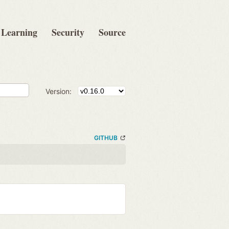
Learning
Security
Source
Version:
GITHUB