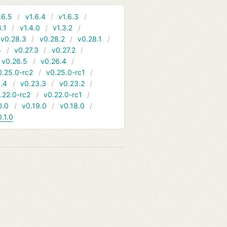
.6.5
v1.6.4
v1.6.3
4.1
v1.4.0
v1.3.2
v0.28.3
v0.28.2
v0.28.1
4
v0.27.3
v0.27.2
v0.26.5
v0.26.4
0.25.0-rc2
v0.25.0-rc1
.4
v0.23.3
v0.23.2
.22.0-rc2
v0.22.0-rc1
0.0
v0.19.0
v0.18.0
0.1.0