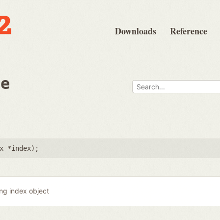
Downloads
Reference
ee
x *index
);
ing index object