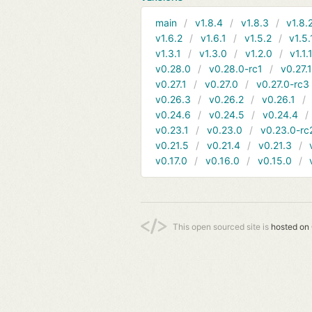
main
v1.8.4
v1.8.3
v1.8.
v1.6.2
v1.6.1
v1.5.2
v1.5.
v1.3.1
v1.3.0
v1.2.0
v1.1.
v0.28.0
v0.28.0-rc1
v0.27.
v0.27.1
v0.27.0
v0.27.0-rc3
v0.26.3
v0.26.2
v0.26.1
v0.24.6
v0.24.5
v0.24.4
v0.23.1
v0.23.0
v0.23.0-rc
v0.21.5
v0.21.4
v0.21.3
v0.17.0
v0.16.0
v0.15.0
This open sourced site is
hosted on 