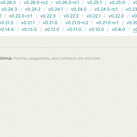
v0.26.0
v0.26.0-rc2
v0.26.0-rc1
v0.25.1
v0.25.0
v
v0.24.3
v0.24.2
v0.24.1
v0.24.0
v0.24.0-rc1
v0.23
2
v0.23.0-rc1
v0.22.3
v0.22.2
v0.22.1
v0.22.0
v0
v0.21.2
v0.21.1
v0.21.0
v0.21.0-rc2
v0.21.0-rc1
v0.2
v0.14.0
v0.13.0
v0.12.0
v0.11.0
v0.10.0
v0.8.0
v
GitHub.
Patches, suggestions, and comments are welcome.