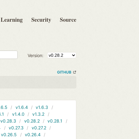
Learning
Security
Source
Version:
GITHUB
.6.5
v1.6.4
v1.6.3
4.1
v1.4.0
v1.3.2
v0.28.3
v0.28.2
v0.28.1
4
v0.27.3
v0.27.2
v0.26.5
v0.26.4