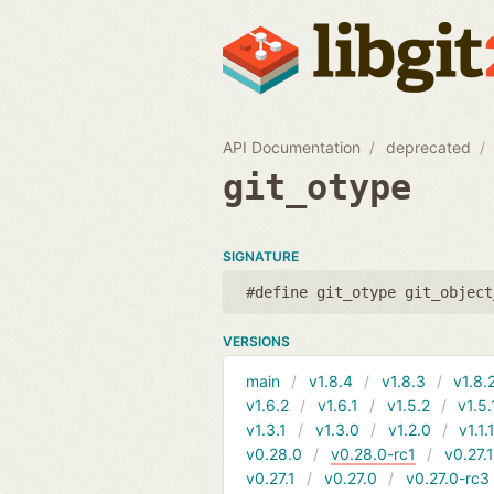
API Documentation
deprecated
git_otype
SIGNATURE
#define git_otype git_object
VERSIONS
main
v1.8.4
v1.8.3
v1.8.
v1.6.2
v1.6.1
v1.5.2
v1.5.
v1.3.1
v1.3.0
v1.2.0
v1.1.
v0.28.0
v0.28.0-rc1
v0.27.
v0.27.1
v0.27.0
v0.27.0-rc3