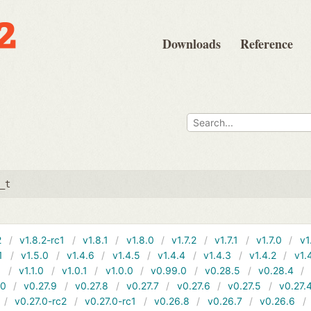
Downloads
Reference
_t
2
v1.8.2-rc1
v1.8.1
v1.8.0
v1.7.2
v1.7.1
v1.7.0
v1
1
v1.5.0
v1.4.6
v1.4.5
v1.4.4
v1.4.3
v1.4.2
v1.
1
v1.1.0
v1.0.1
v1.0.0
v0.99.0
v0.28.5
v0.28.4
10
v0.27.9
v0.27.8
v0.27.7
v0.27.6
v0.27.5
v0.27.
v0.27.0-rc2
v0.27.0-rc1
v0.26.8
v0.26.7
v0.26.6