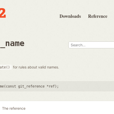
Downloads
Reference
e_name
for rules about valid names.
ate()
me(
const git_reference *ref
);
The reference