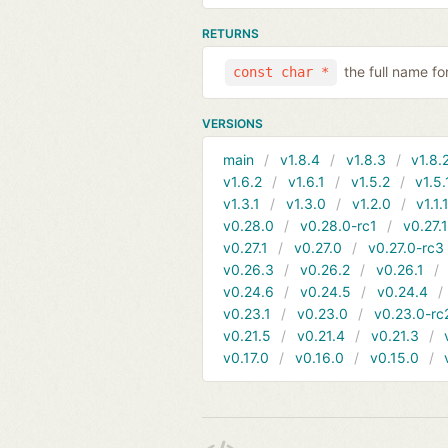
RETURNS
the full name for
const char *
VERSIONS
main
v1.8.4
v1.8.3
v1.8.
v1.6.2
v1.6.1
v1.5.2
v1.5.
v1.3.1
v1.3.0
v1.2.0
v1.1.
v0.28.0
v0.28.0-rc1
v0.27.
v0.27.1
v0.27.0
v0.27.0-rc3
v0.26.3
v0.26.2
v0.26.1
v0.24.6
v0.24.5
v0.24.4
v0.23.1
v0.23.0
v0.23.0-rc
v0.21.5
v0.21.4
v0.21.3
v0.17.0
v0.16.0
v0.15.0