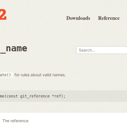
Downloads
Reference
e_name
for rules about valid names.
ate()
me(
const git_reference *ref
);
The reference