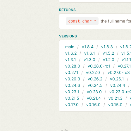
RETURNS
the full name for
const char *
VERSIONS
main
v1.8.4
v1.8.3
v1.8.
v1.6.2
v1.6.1
v1.5.2
v1.5.
v1.3.1
v1.3.0
v1.2.0
v1.1.
v0.28.0
v0.28.0-rc1
v0.27.
v0.27.1
v0.27.0
v0.27.0-rc3
v0.26.3
v0.26.2
v0.26.1
v0.24.6
v0.24.5
v0.24.4
v0.23.1
v0.23.0
v0.23.0-rc
v0.21.5
v0.21.4
v0.21.3
v0.17.0
v0.16.0
v0.15.0