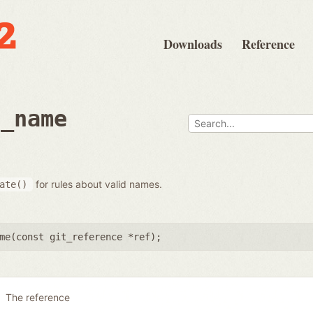
Downloads
Reference
e_name
for rules about valid names.
ate()
me(
const git_reference *ref
);
The reference