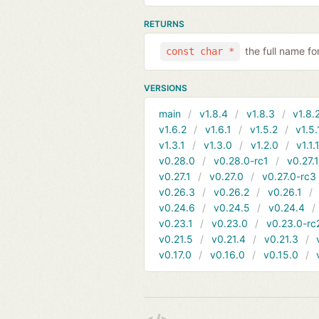
RETURNS
the full name for
const char *
VERSIONS
main
v1.8.4
v1.8.3
v1.8.
v1.6.2
v1.6.1
v1.5.2
v1.5.
v1.3.1
v1.3.0
v1.2.0
v1.1.
v0.28.0
v0.28.0-rc1
v0.27.
v0.27.1
v0.27.0
v0.27.0-rc3
v0.26.3
v0.26.2
v0.26.1
v0.24.6
v0.24.5
v0.24.4
v0.23.1
v0.23.0
v0.23.0-rc
v0.21.5
v0.21.4
v0.21.3
v0.17.0
v0.16.0
v0.15.0