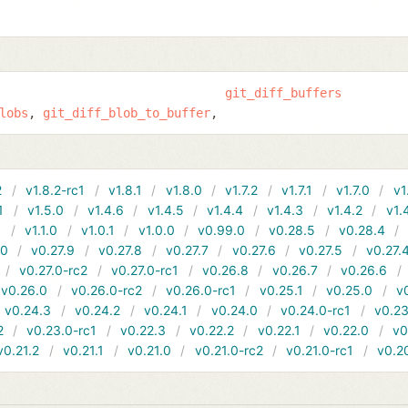
git_diff_buffers
lobs
git_diff_blob_to_buffer
2
v1.8.2-rc1
v1.8.1
v1.8.0
v1.7.2
v1.7.1
v1.7.0
v1
1
v1.5.0
v1.4.6
v1.4.5
v1.4.4
v1.4.3
v1.4.2
v1.
1
v1.1.0
v1.0.1
v1.0.0
v0.99.0
v0.28.5
v0.28.4
10
v0.27.9
v0.27.8
v0.27.7
v0.27.6
v0.27.5
v0.27.
v0.27.0-rc2
v0.27.0-rc1
v0.26.8
v0.26.7
v0.26.6
v0.26.0
v0.26.0-rc2
v0.26.0-rc1
v0.25.1
v0.25.0
v
v0.24.3
v0.24.2
v0.24.1
v0.24.0
v0.24.0-rc1
v0.23
2
v0.23.0-rc1
v0.22.3
v0.22.2
v0.22.1
v0.22.0
v0
v0.21.2
v0.21.1
v0.21.0
v0.21.0-rc2
v0.21.0-rc1
v0.2