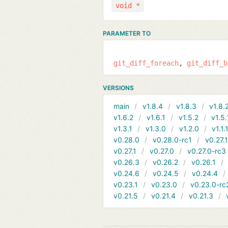
void *
PARAMETER TO
git_diff_foreach
git_diff_b
VERSIONS
main
v1.8.4
v1.8.3
v1.8.
v1.6.2
v1.6.1
v1.5.2
v1.5.
v1.3.1
v1.3.0
v1.2.0
v1.1.
v0.28.0
v0.28.0-rc1
v0.27.
v0.27.1
v0.27.0
v0.27.0-rc3
v0.26.3
v0.26.2
v0.26.1
v0.24.6
v0.24.5
v0.24.4
v0.23.1
v0.23.0
v0.23.0-rc
v0.21.5
v0.21.4
v0.21.3