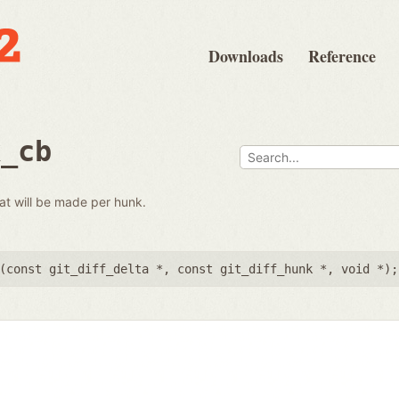
Downloads
Reference
k_cb
hat will be made per hunk.
(
const git_diff_delta *
,
const git_diff_hunk *
,
void *
);