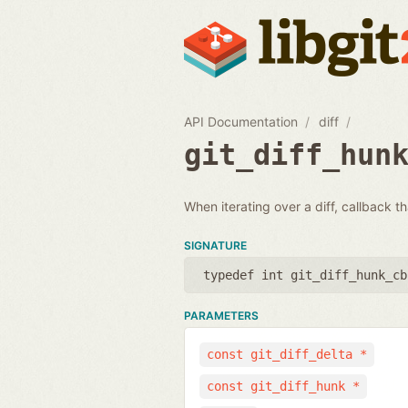
API Documentation
diff
git_diff_hun
When iterating over a diff, callback t
SIGNATURE
typedef int git_diff_hunk_cb
PARAMETERS
const git_diff_delta *
const git_diff_hunk *