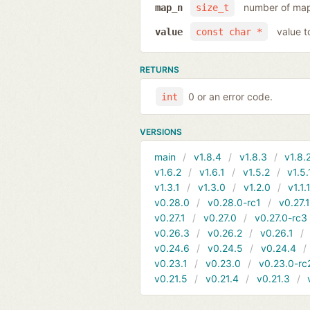
number of map
map_n
size_t
value t
value
const char *
RETURNS
0 or an error code.
int
VERSIONS
main
v1.8.4
v1.8.3
v1.8.
v1.6.2
v1.6.1
v1.5.2
v1.5.
v1.3.1
v1.3.0
v1.2.0
v1.1.
v0.28.0
v0.28.0-rc1
v0.27.
v0.27.1
v0.27.0
v0.27.0-rc3
v0.26.3
v0.26.2
v0.26.1
v0.24.6
v0.24.5
v0.24.4
v0.23.1
v0.23.0
v0.23.0-rc
v0.21.5
v0.21.4
v0.21.3