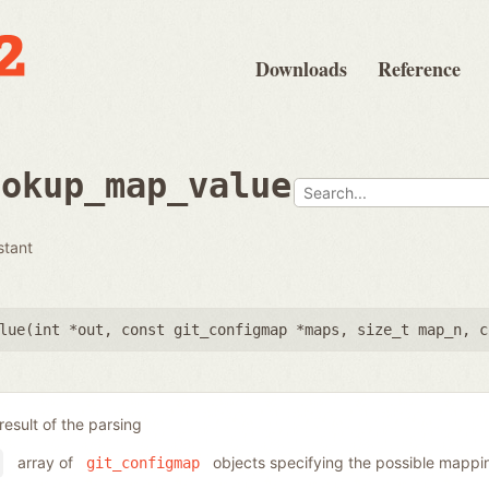
Downloads
Reference
ookup_map_value
stant
lue(
int *out
,
const git_configmap *maps
,
size_t map_n
,
c
result of the parsing
array of
objects specifying the possible mappi
git_configmap