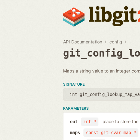
API Documentation
config
git_config_l
Maps a string value to an integer con
SIGNATURE
int git_config_lookup_map_va
PARAMETERS
place to store the 
out
int *
maps
const git_cvar_map *