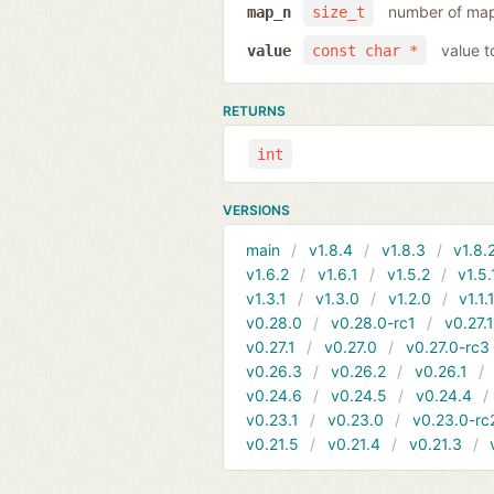
number of map
map_n
size_t
value t
value
const char *
RETURNS
int
VERSIONS
main
v1.8.4
v1.8.3
v1.8.
v1.6.2
v1.6.1
v1.5.2
v1.5.
v1.3.1
v1.3.0
v1.2.0
v1.1.
v0.28.0
v0.28.0-rc1
v0.27.
v0.27.1
v0.27.0
v0.27.0-rc3
v0.26.3
v0.26.2
v0.26.1
v0.24.6
v0.24.5
v0.24.4
v0.23.1
v0.23.0
v0.23.0-rc
v0.21.5
v0.21.4
v0.21.3