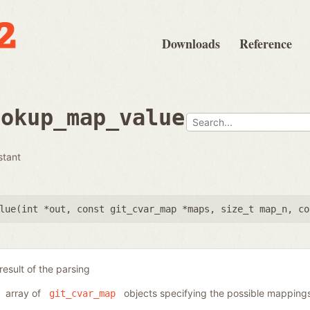
Downloads
Reference
ookup_map_value
stant
lue(
int *out
,
const git_cvar_map *maps
,
size_t map_n
,
co
result of the parsing
array of
objects specifying the possible mapping
git_cvar_map