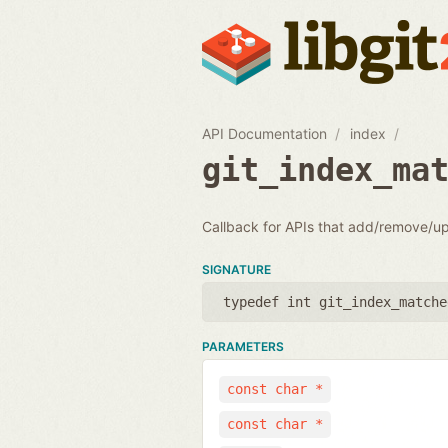
API Documentation
index
git_index_ma
Callback for APIs that add/remove/u
SIGNATURE
typedef int git_index_matche
PARAMETERS
const char *
const char *