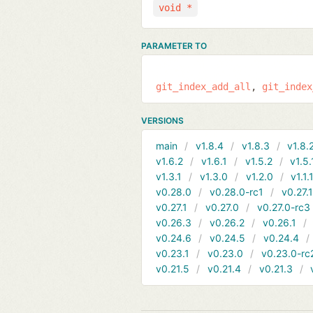
void *
PARAMETER TO
git_index_add_all
git_index
VERSIONS
main
v1.8.4
v1.8.3
v1.8.
v1.6.2
v1.6.1
v1.5.2
v1.5.
v1.3.1
v1.3.0
v1.2.0
v1.1.
v0.28.0
v0.28.0-rc1
v0.27.
v0.27.1
v0.27.0
v0.27.0-rc3
v0.26.3
v0.26.2
v0.26.1
v0.24.6
v0.24.5
v0.24.4
v0.23.1
v0.23.0
v0.23.0-rc
v0.21.5
v0.21.4
v0.21.3