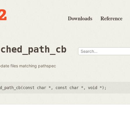
Downloads
Reference
tched_path_cb
pdate files matching pathspec
d_path_cb(
const char *
,
const char *
,
void *
);