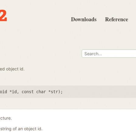
Downloads
Reference
q
ed object id.
oid *id
,
const char *str
);
ucture.
string of an object id.