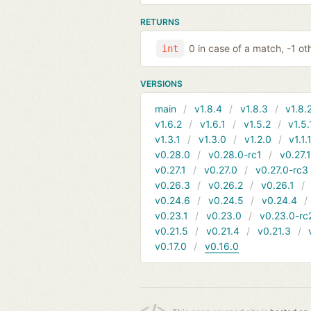
RETURNS
0 in case of a match, -1 ot
int
VERSIONS
main
v1.8.4
v1.8.3
v1.8.
v1.6.2
v1.6.1
v1.5.2
v1.5.
v1.3.1
v1.3.0
v1.2.0
v1.1.
v0.28.0
v0.28.0-rc1
v0.27.
v0.27.1
v0.27.0
v0.27.0-rc3
v0.26.3
v0.26.2
v0.26.1
v0.24.6
v0.24.5
v0.24.4
v0.23.1
v0.23.0
v0.23.0-rc
v0.21.5
v0.21.4
v0.21.3
v0.17.0
v0.16.0