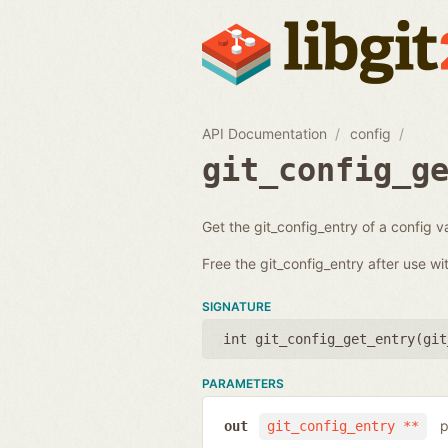
API Documentation
config
git_config_g
Get the git_config_entry of a config va
Free the git_config_entry after use w
SIGNATURE
int git_config_get_entry(
git
PARAMETERS
p
out
git_config_entry **