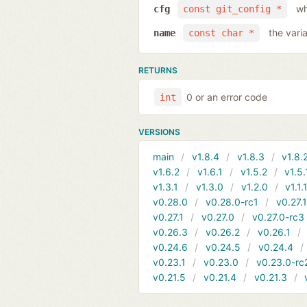
wh
cfg
const git_config *
the vari
name
const char *
RETURNS
0 or an error code
int
VERSIONS
main
v1.8.4
v1.8.3
v1.8.
v1.6.2
v1.6.1
v1.5.2
v1.5.
v1.3.1
v1.3.0
v1.2.0
v1.1.
v0.28.0
v0.28.0-rc1
v0.27.
v0.27.1
v0.27.0
v0.27.0-rc3
v0.26.3
v0.26.2
v0.26.1
v0.24.6
v0.24.5
v0.24.4
v0.23.1
v0.23.0
v0.23.0-rc
v0.21.5
v0.21.4
v0.21.3