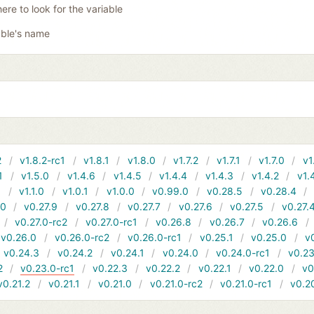
ere to look for the variable
able's name
2
v1.8.2-rc1
v1.8.1
v1.8.0
v1.7.2
v1.7.1
v1.7.0
v1
1
v1.5.0
v1.4.6
v1.4.5
v1.4.4
v1.4.3
v1.4.2
v1.
1
v1.1.0
v1.0.1
v1.0.0
v0.99.0
v0.28.5
v0.28.4
10
v0.27.9
v0.27.8
v0.27.7
v0.27.6
v0.27.5
v0.27.
v0.27.0-rc2
v0.27.0-rc1
v0.26.8
v0.26.7
v0.26.6
v0.26.0
v0.26.0-rc2
v0.26.0-rc1
v0.25.1
v0.25.0
v
v0.24.3
v0.24.2
v0.24.1
v0.24.0
v0.24.0-rc1
v0.23
2
v0.23.0-rc1
v0.22.3
v0.22.2
v0.22.1
v0.22.0
v0
v0.21.2
v0.21.1
v0.21.0
v0.21.0-rc2
v0.21.0-rc1
v0.2