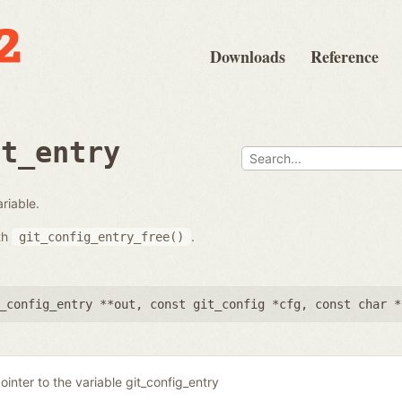
Downloads
Reference
et_entry
riable.
ith
.
git_config_entry_free()
_config_entry **out
,
const git_config *cfg
,
const char *
ointer to the variable git_config_entry