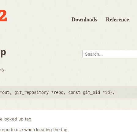
Downloads
Reference
up
ry.
*out
,
git_repository *repo
,
const git_oid *id
);
he looked up tag
 repo to use when locating the tag.