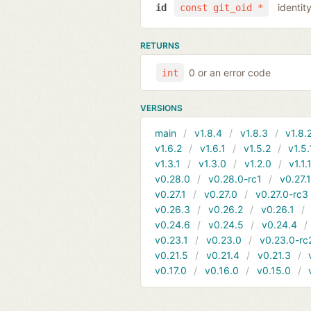
identit
id
const git_oid *
RETURNS
0 or an error code
int
VERSIONS
main
v1.8.4
v1.8.3
v1.8.
v1.6.2
v1.6.1
v1.5.2
v1.5.
v1.3.1
v1.3.0
v1.2.0
v1.1.
v0.28.0
v0.28.0-rc1
v0.27.
v0.27.1
v0.27.0
v0.27.0-rc3
v0.26.3
v0.26.2
v0.26.1
v0.24.6
v0.24.5
v0.24.4
v0.23.1
v0.23.0
v0.23.0-rc
v0.21.5
v0.21.4
v0.21.3
v0.17.0
v0.16.0
v0.15.0