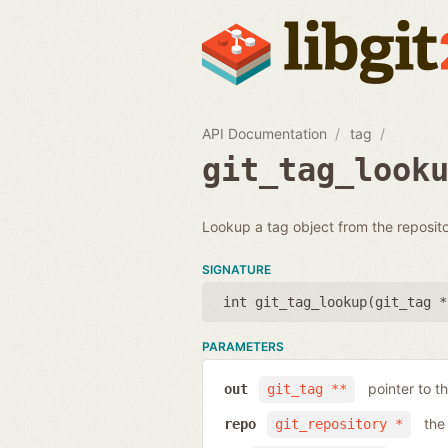
API Documentation
tag
git_tag_look
Lookup a tag object from the reposito
SIGNATURE
int git_tag_lookup(
git_tag *
PARAMETERS
pointer to t
out
git_tag **
the
repo
git_repository *