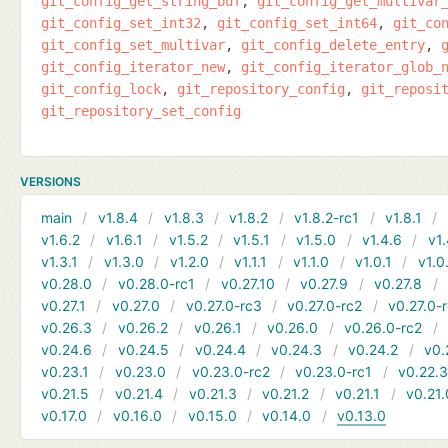
git_config_get_string_buf
git_config_get_multivar
git_config_set_int32
git_config_set_int64
git_co
git_config_set_multivar
git_config_delete_entry
git_config_iterator_new
git_config_iterator_glob_
git_config_lock
git_repository_config
git_reposi
git_repository_set_config
VERSIONS
main
v1.8.4
v1.8.3
v1.8.2
v1.8.2-rc1
v1.8.1
v1.6.2
v1.6.1
v1.5.2
v1.5.1
v1.5.0
v1.4.6
v1.
v1.3.1
v1.3.0
v1.2.0
v1.1.1
v1.1.0
v1.0.1
v1.0
v0.28.0
v0.28.0-rc1
v0.27.10
v0.27.9
v0.27.8
v0.27.1
v0.27.0
v0.27.0-rc3
v0.27.0-rc2
v0.27.0-
v0.26.3
v0.26.2
v0.26.1
v0.26.0
v0.26.0-rc2
v0.24.6
v0.24.5
v0.24.4
v0.24.3
v0.24.2
v0.
v0.23.1
v0.23.0
v0.23.0-rc2
v0.23.0-rc1
v0.22.
v0.21.5
v0.21.4
v0.21.3
v0.21.2
v0.21.1
v0.21.
v0.17.0
v0.16.0
v0.15.0
v0.14.0
v0.13.0