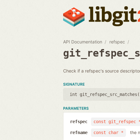
API Documentation
refspec
git_refspec_
Check if a refspec's source descript
SIGNATURE
int git_refspec_src_matches(
PARAMETERS
refspec
const git_refspec 
the 
refname
const char *