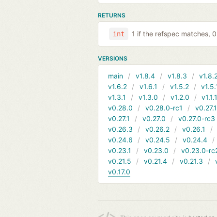
RETURNS
1 if the refspec matches, 
int
VERSIONS
main
v1.8.4
v1.8.3
v1.8.
v1.6.2
v1.6.1
v1.5.2
v1.5.
v1.3.1
v1.3.0
v1.2.0
v1.1.
v0.28.0
v0.28.0-rc1
v0.27.
v0.27.1
v0.27.0
v0.27.0-rc3
v0.26.3
v0.26.2
v0.26.1
v0.24.6
v0.24.5
v0.24.4
v0.23.1
v0.23.0
v0.23.0-rc
v0.21.5
v0.21.4
v0.21.3
v0.17.0