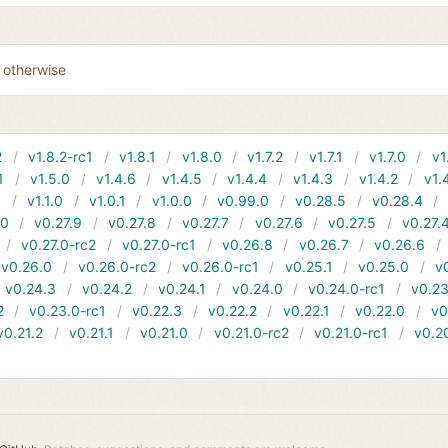
0 otherwise
2
v1.8.2-rc1
v1.8.1
v1.8.0
v1.7.2
v1.7.1
v1.7.0
v1
1
v1.5.0
v1.4.6
v1.4.5
v1.4.4
v1.4.3
v1.4.2
v1.
1
v1.1.0
v1.0.1
v1.0.0
v0.99.0
v0.28.5
v0.28.4
10
v0.27.9
v0.27.8
v0.27.7
v0.27.6
v0.27.5
v0.27.
v0.27.0-rc2
v0.27.0-rc1
v0.26.8
v0.26.7
v0.26.6
v0.26.0
v0.26.0-rc2
v0.26.0-rc1
v0.25.1
v0.25.0
v
v0.24.3
v0.24.2
v0.24.1
v0.24.0
v0.24.0-rc1
v0.23
2
v0.23.0-rc1
v0.22.3
v0.22.2
v0.22.1
v0.22.0
v0
v0.21.2
v0.21.1
v0.21.0
v0.21.0-rc2
v0.21.0-rc1
v0.2