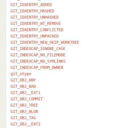
GIT_IDXENTRY_ADDED
GIT_IDXENTRY_HASHED
GIT_IDXENTRY_UNHASHED
GIT_IDXENTRY_WT_REMOVE
GIT_IDXENTRY_CONFLICTED
GIT_IDXENTRY_UNPACKED
GIT_IDXENTRY_NEW_SKIP_WORKTREE
GIT_INDEXCAP_IGNORE_CASE
GIT_INDEXCAP_NO_FILEMODE
GIT_INDEXCAP_NO_SYMLINKS
GIT_INDEXCAP_FROM_OWNER
git_otype
GIT_OBJ_ANY
GIT_OBJ_BAD
GIT_OBJ__EXT1
GIT_OBJ_COMMIT
GIT_OBJ_TREE
GIT_OBJ_BLOB
GIT_OBJ_TAG
GIT_OBJ__EXT2