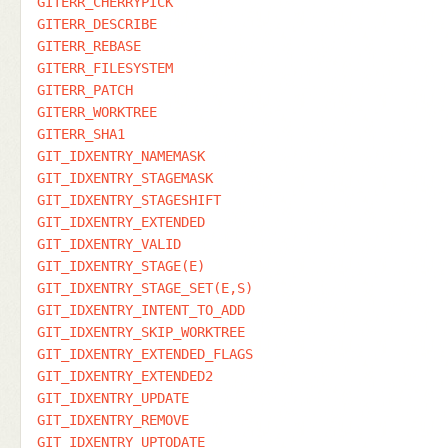
GITERR_CHERRYPICK
GITERR_DESCRIBE
GITERR_REBASE
GITERR_FILESYSTEM
GITERR_PATCH
GITERR_WORKTREE
GITERR_SHA1
GIT_IDXENTRY_NAMEMASK
GIT_IDXENTRY_STAGEMASK
GIT_IDXENTRY_STAGESHIFT
GIT_IDXENTRY_EXTENDED
GIT_IDXENTRY_VALID
GIT_IDXENTRY_STAGE(E)
GIT_IDXENTRY_STAGE_SET(E,S)
GIT_IDXENTRY_INTENT_TO_ADD
GIT_IDXENTRY_SKIP_WORKTREE
GIT_IDXENTRY_EXTENDED_FLAGS
GIT_IDXENTRY_EXTENDED2
GIT_IDXENTRY_UPDATE
GIT_IDXENTRY_REMOVE
GIT_IDXENTRY_UPTODATE