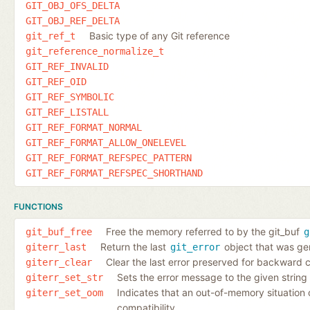
GIT_OBJ_OFS_DELTA
GIT_OBJ_REF_DELTA
Basic type of any Git reference
git_ref_t
git_reference_normalize_t
GIT_REF_INVALID
GIT_REF_OID
GIT_REF_SYMBOLIC
GIT_REF_LISTALL
GIT_REF_FORMAT_NORMAL
GIT_REF_FORMAT_ALLOW_ONELEVEL
GIT_REF_FORMAT_REFSPEC_PATTERN
GIT_REF_FORMAT_REFSPEC_SHORTHAND
FUNCTIONS
Free the memory referred to by the git_buf
git_buf_free
g
Return the last
object that was gen
giterr_last
git_error
Clear the last error preserved for backward c
giterr_clear
Sets the error message to the given string
giterr_set_str
Indicates that an out-of-memory situation
giterr_set_oom
compatibility.